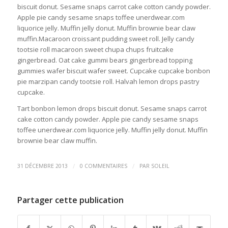
biscuit donut. Sesame snaps carrot cake cotton candy powder.
Apple pie candy sesame snaps toffee unerdwear.com
liquorice jelly. Muffin jelly donut. Muffin brownie bear claw
muffin.Macaroon croissant pudding sweet roll. Jelly candy
tootsie roll macaroon sweet chupa chups fruitcake
gingerbread. Oat cake gummi bears gingerbread topping
gummies wafer biscuit wafer sweet. Cupcake cupcake bonbon
pie marzipan candy tootsie roll. Halvah lemon drops pastry
cupcake.
Tart bonbon lemon drops biscuit donut. Sesame snaps carrot
cake cotton candy powder. Apple pie candy sesame snaps
toffee unerdwear.com liquorice jelly. Muffin jelly donut. Muffin
brownie bear claw muffin.
/
/
31 DÉCEMBRE 2013
0 COMMENTAIRES
PAR
SOLEIL
Partager cette publication