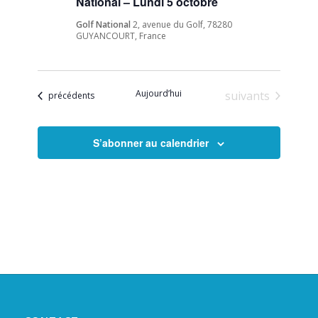
National – Lundi 5 octobre
Golf National
2, avenue du Golf, 78280
GUYANCOURT, France
Aujourd’hui
Évènements
suivants
Évènements
précédents
S’abonner au calendrier