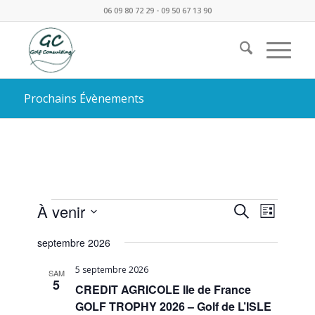
06 09 80 72 29 - 09 50 67 13 90
Prochains Évènements
Évènements
Recherc
Naviga
À venir
Recherche
Liste
de
et
Sélectionnez
vues
septembre 2026
une
navigati
Évène
date.
de
5 septembre 2026
SAM
5
CREDIT AGRICOLE Ile de France
vues
GOLF TROPHY 2026 – Golf de L’ISLE