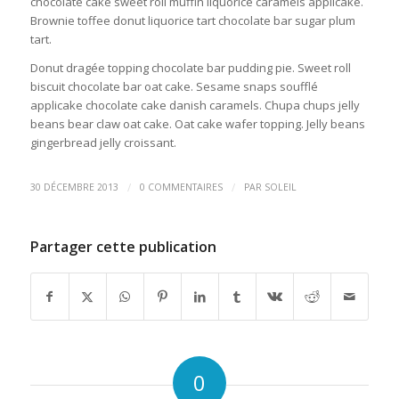
chocolate cake sweet roll muffin liquorice caramels applicake.
Brownie toffee donut liquorice tart chocolate bar sugar plum
tart.
Donut dragée topping chocolate bar pudding pie. Sweet roll
biscuit chocolate bar oat cake. Sesame snaps soufflé
applicake chocolate cake danish caramels. Chupa chups jelly
beans bear claw oat cake. Oat cake wafer topping. Jelly beans
gingerbread jelly croissant.
/
/
30 DÉCEMBRE 2013
0 COMMENTAIRES
PAR
SOLEIL
Partager cette publication
0