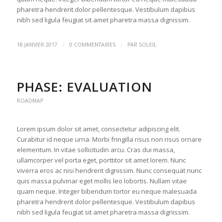
pharetra hendrerit dolor pellentesque. Vestibulum dapibus
nibh sed ligula feugiat sit amet pharetra massa dignissim.
/
/
18 JANVIER 2017
0 COMMENTAIRES
PAR
SOLEIL
PHASE: EVALUATION
ROADMAP
Lorem ipsum dolor sit amet, consectetur adipiscing elit.
Curabitur id neque urna. Morbi fringilla risus non risus ornare
elementum. In vitae sollicitudin arcu. Cras dui massa,
ullamcorper vel porta eget, porttitor sit amet lorem. Nunc
viverra eros ac nisi hendrerit dignissim. Nunc consequat nunc
quis massa pulvinar eget mollis leo lobortis. Nullam vitae
quam neque. Integer bibendum tortor eu neque malesuada
pharetra hendrerit dolor pellentesque. Vestibulum dapibus
nibh sed ligula feugiat sit amet pharetra massa dignissim.