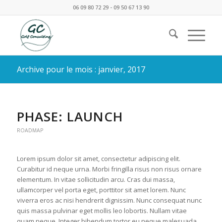
06 09 80 72 29 - 09 50 67 13 90
Archive pour le mois : janvier, 2017
PHASE: LAUNCH
ROADMAP
Lorem ipsum dolor sit amet, consectetur adipiscing elit.
Curabitur id neque urna. Morbi fringilla risus non risus ornare
elementum. In vitae sollicitudin arcu. Cras dui massa,
ullamcorper vel porta eget, porttitor sit amet lorem. Nunc
viverra eros ac nisi hendrerit dignissim. Nunc consequat nunc
quis massa pulvinar eget mollis leo lobortis. Nullam vitae
quam neque. Integer bibendum tortor eu neque malesuada