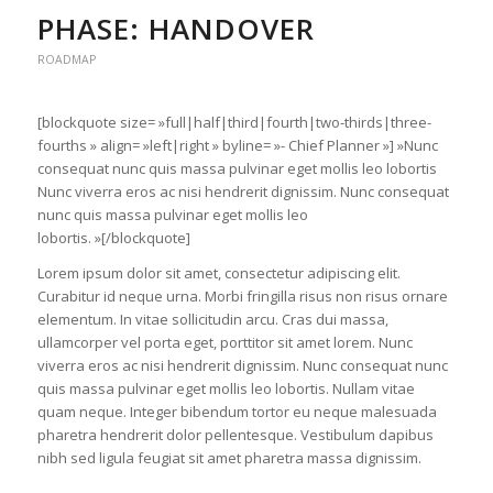
PHASE: HANDOVER
ROADMAP
[blockquote size= »full|half|third|fourth|two-thirds|three-
fourths » align= »left|right » byline= »- Chief Planner »] »Nunc
consequat nunc quis massa pulvinar eget mollis leo lobortis
Nunc viverra eros ac nisi hendrerit dignissim. Nunc consequat
nunc quis massa pulvinar eget mollis leo
lobortis. »[/blockquote]
Lorem ipsum dolor sit amet, consectetur adipiscing elit.
Curabitur id neque urna. Morbi fringilla risus non risus ornare
elementum. In vitae sollicitudin arcu. Cras dui massa,
ullamcorper vel porta eget, porttitor sit amet lorem. Nunc
viverra eros ac nisi hendrerit dignissim. Nunc consequat nunc
quis massa pulvinar eget mollis leo lobortis. Nullam vitae
quam neque. Integer bibendum tortor eu neque malesuada
pharetra hendrerit dolor pellentesque. Vestibulum dapibus
nibh sed ligula feugiat sit amet pharetra massa dignissim.