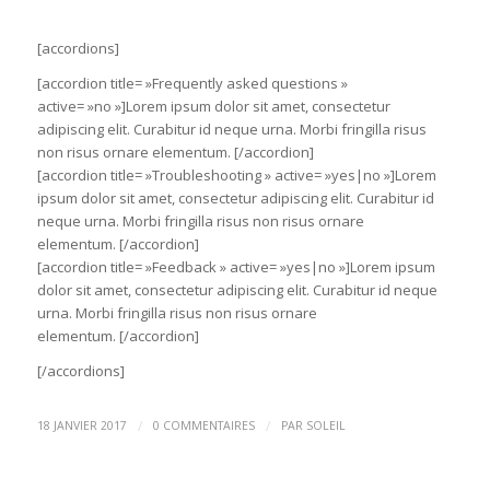
[accordions]
[accordion title= »Frequently asked questions »
active= »no »]Lorem ipsum dolor sit amet, consectetur
adipiscing elit. Curabitur id neque urna. Morbi fringilla risus
non risus ornare elementum. [/accordion]
[accordion title= »Troubleshooting » active= »yes|no »]Lorem
ipsum dolor sit amet, consectetur adipiscing elit. Curabitur id
neque urna. Morbi fringilla risus non risus ornare
elementum. [/accordion]
[accordion title= »Feedback » active= »yes|no »]Lorem ipsum
dolor sit amet, consectetur adipiscing elit. Curabitur id neque
urna. Morbi fringilla risus non risus ornare
elementum. [/accordion]
[/accordions]
/
/
18 JANVIER 2017
0 COMMENTAIRES
PAR
SOLEIL