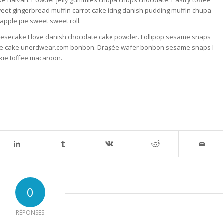
ke halvah. Powder jelly gummies chupa chups chocolate. Pastry toffee
weet gingerbread muffin carrot cake icing danish pudding muffin chupa
apple pie sweet sweet roll.
eesecake I love danish chocolate cake powder. Lollipop sesame snaps
colate cake unerdwear.com bonbon. Dragée wafer bonbon sesame snaps I
okie toffee macaroon.
0
RÉPONSES