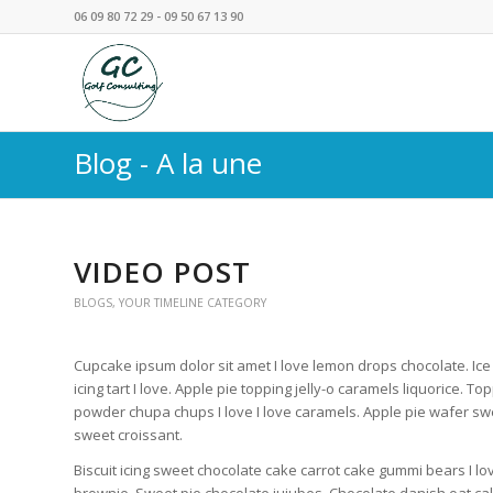
06 09 80 72 29 - 09 50 67 13 90
Blog - A la une
VIDEO POST
BLOGS
,
YOUR TIMELINE CATEGORY
Cupcake ipsum dolor sit amet I love lemon drops chocolate. 
icing tart I love. Apple pie topping jelly-o caramels liquorice. 
powder chupa chups I love I love caramels. Apple pie wafer swee
sweet croissant.
Biscuit icing sweet chocolate cake carrot cake gummi bears I lo