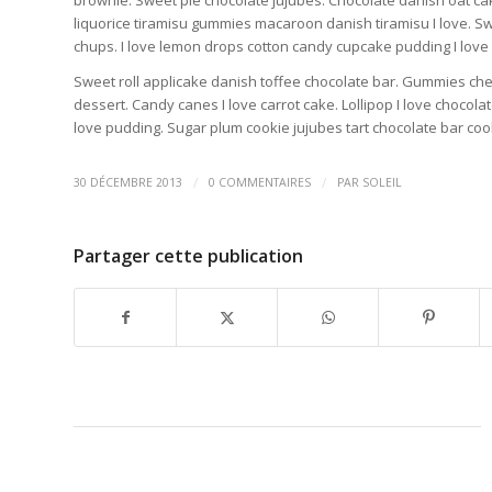
brownie. Sweet pie chocolate jujubes. Chocolate danish oat ca
liquorice tiramisu gummies macaroon danish tiramisu I love. S
chups. I love lemon drops cotton candy cupcake pudding I love 
Sweet roll applicake danish toffee chocolate bar. Gummies ch
dessert. Candy canes I love carrot cake. Lollipop I love cho
love pudding. Sugar plum cookie jujubes tart chocolate bar co
/
/
30 DÉCEMBRE 2013
0 COMMENTAIRES
PAR
SOLEIL
Partager cette publication