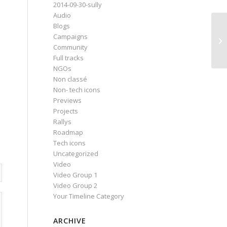
2014-09-30-sully
Audio
Blogs
Campaigns
Su
Community
Full tracks
NGOs
Non classé
Non- tech icons
Previews
Projects
Rallys
Roadmap
Tech icons
Uncategorized
Video
Video Group 1
Video Group 2
Your Timeline Category
ARCHIVE