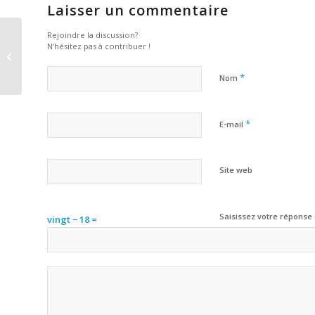
Laisser un commentaire
Rejoindre la discussion?
N’hésitez pas à contribuer !
Quote Post
*
Nom
*
E-mail
Site web
Saisissez votre réponse 
vingt − 18 =