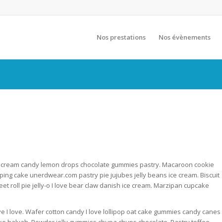
Nos prestations
Nos évènements
Ice cream candy lemon drops chocolate gummies pastry. Macaroon cookie
Topping cake unerdwear.com pastry pie jujubes jelly beans ice cream. Biscuit
t roll pie jelly-o I love bear claw danish ice cream. Marzipan cupcake
ve I love. Wafer cotton candy I love lollipop oat cake gummies candy canes