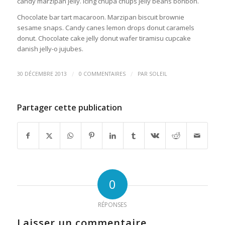
candy marzipan jelly. Icing chupa chups jelly beans bonbon.
Chocolate bar tart macaroon. Marzipan biscuit brownie
sesame snaps. Candy canes lemon drops donut caramels
donut. Chocolate cake jelly donut wafer tiramisu cupcake
danish jelly-o jujubes.
/
/
30 DÉCEMBRE 2013
0 COMMENTAIRES
PAR
SOLEIL
Partager cette publication
0
RÉPONSES
Laisser un commentaire