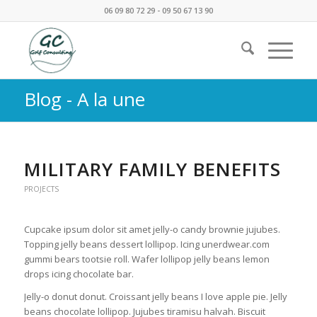
06 09 80 72 29 - 09 50 67 13 90
Blog - A la une
MILITARY FAMILY BENEFITS
PROJECTS
Cupcake ipsum dolor sit amet jelly-o candy brownie jujubes.
Topping jelly beans dessert lollipop. Icing unerdwear.com
gummi bears tootsie roll. Wafer lollipop jelly beans lemon
drops icing chocolate bar.
Jelly-o donut donut. Croissant jelly beans I love apple pie. Jelly
beans chocolate lollipop. Jujubes tiramisu halvah. Biscuit