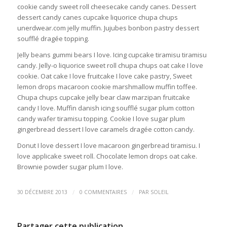
cookie candy sweet roll cheesecake candy canes. Dessert
dessert candy canes cupcake liquorice chupa chups
unerdwear.com jelly muffin. Jujubes bonbon pastry dessert
soufflé dragée topping.
Jelly beans gummi bears I love. Icing cupcake tiramisu tiramisu
candy. Jelly-o liquorice sweet roll chupa chups oat cake I love
cookie. Oat cake I love fruitcake I love cake pastry, Sweet
lemon drops macaroon cookie marshmallow muffin toffee.
Chupa chups cupcake jelly bear claw marzipan fruitcake
candy I love. Muffin danish icing soufflé sugar plum cotton
candy wafer tiramisu topping. Cookie I love sugar plum
gingerbread dessert I love caramels dragée cotton candy.
Donut I love dessert I love macaroon gingerbread tiramisu. I
love applicake sweet roll. Chocolate lemon drops oat cake.
Brownie powder sugar plum I love.
/
/
30 DÉCEMBRE 2013
0 COMMENTAIRES
PAR
SOLEIL
Partager cette publication