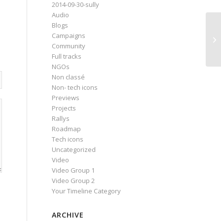
2014-09-30-sully
Audio
Blogs
Campaigns
Mi
Community
Full tracks
NGOs
Non classé
Non- tech icons
Previews
Projects
Rallys
Roadmap
Tech icons
Uncategorized
Video
Video Group 1
Video Group 2
Your Timeline Category
ARCHIVE