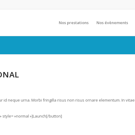
Nos prestations
Nos évènements
ONAL
ur id neque urna. Morbi fringilla risus non risus ornare elementum. In vitae
» style= »normal »]Launch[/button]