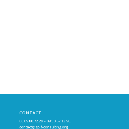
CONTACT
06.09.80.72.29 – 09.50.67.13.90.
contact@golf-consulting.org