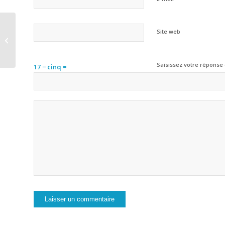
Site web
Siemens
Saisissez votre réponse 
17 − cinq =