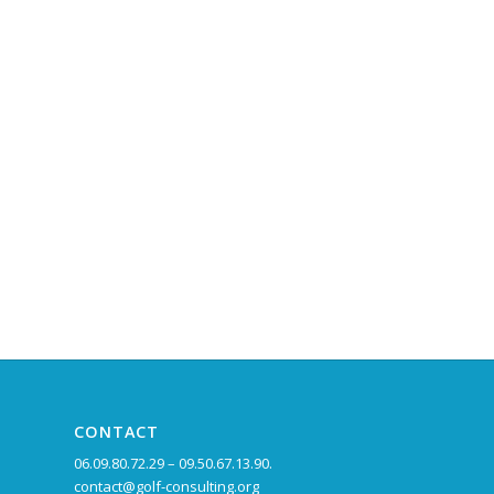
CONTACT
06.09.80.72.29 – 09.50.67.13.90.
contact@golf-consulting.org