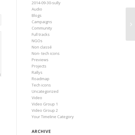
2014-09-30-sully
Audio
Blogs
Campaigns
Th
Community
Full tracks
NGOs
Non classé
Non- tech icons
Previews
Projects
Rallys
Roadmap
Tech icons
Uncategorized
Video
Video Group 1
Video Group 2
Your Timeline Category
ARCHIVE